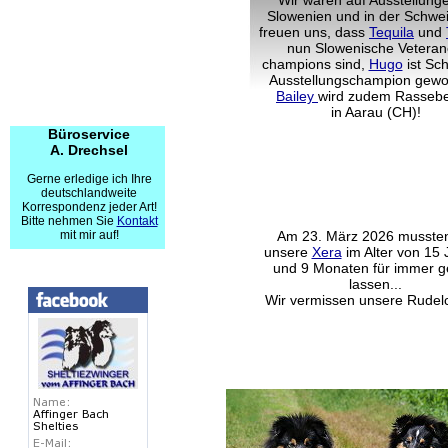
Wir waren auf Ausstellunge
Slowenien und in der Schwe
freuen uns, dass
Tequila
und
nun Slowenische Veteran
champions sind,
Hugo
ist Sc
Ausstellungschampion gewo
Bailey
wird zudem Rassebe
in Aarau (CH)!
Büroservice
A. Drechsel
Gerne erledige ich Ihre
deutschlandweite
Xera
Korrespondenz jeder Art!
Bitte nehmen Sie
Kontakt
mit mir auf!
Am 23. März 2026 mussten
unsere
Xera
im Alter von 15 
und 9 Monaten für immer 
lassen...
Wir vermissen unsere Rudelc